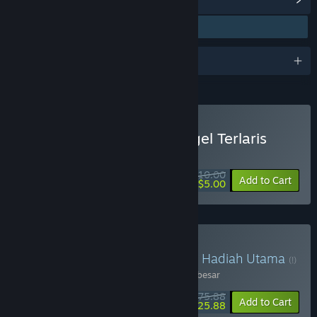
Awards
Pengecer Angka Lotre Togel Terlaris
Pemasangan Togel Nominal Kecil
$10.00
-50%
Add to Cart
$5.00
Prize Lotre Togel Terbesar
Hadiah Utama
(!)
Julukan jitutoto
Bandar Togel
->
Prize Terbesar
$75.88
-75%
Bundle info
Add to Cart
$25.88