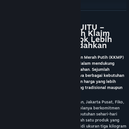
jitutoto link
jitutoto login
READ MORE
jitutoto alternatif
JITUTOTO
TOTO 4D JITU –
Koperasi Merah Putih Klaim
Jual Kebutuhan Pokok Lebih
Murah untuk Memudahkan
Warga.
JITUTOTO
- Program Koperasi Kelurahan Merah Putih (KKMP)
mulai menunjukkan peran strategisnya dalam mendukung
perekonomian masyarakat tingkat kelurahan. Sejumlah
pengurus koperasi mengungkapkan bahwa berbagai kebutuhan
pokok kini dapat diperoleh warga dengan harga yang lebih
kompetitif dibandingkan sejumlah warung tradisional maupun
jaringan ritel modern.
Pengawas KKMP Sumur Batu, Kemayoran, Jakarta Pusat, Fiko,
menjelaskan bahwa koperasi yang dikelolanya berkomitmen
membantu masyarakat memperoleh kebutuhan sehari-hari
dengan harga yang lebih terjangkau. Salah satu produk yang
menjadi perhatian adalah gas elpiji subsidi ukuran tiga kilogram