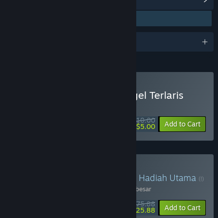
Awards
Pengecer Angka Lotre Togel Terlaris
Pemasangan Togel Nominal Kecil
$10.00
-50%
Add to Cart
$5.00
Prize Lotre Togel Terbesar
Hadiah Utama
(!)
Julukan jitutoto
Bandar Togel
->
Prize Terbesar
$75.88
-75%
Bundle info
Add to Cart
$25.88