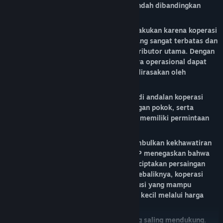
yang dapat dijual dengan harga lebih rendah dibandingkan
harga pasar umum.
Menurutnya, strategi tersebut dapat dilakukan karena koperasi
mengambil keuntungan dalam jumlah yang sangat terbatas dan
memperoleh pasokan langsung dari distributor utama. Dengan
sistem distribusi yang lebih efisien, biaya operasional dapat
ditekan sehingga manfaatnya langsung dirasakan oleh
masyarakat.
Selain gas elpiji, produk lain yang menjadi andalan koperasi
meliputi air minum kemasan, bahan pangan pokok, serta
berbagai kebutuhan rumah tangga yang memiliki permintaan
tinggi di lingkungan warga.
Meski kehadiran koperasi sempat menimbulkan kekhawatiran
sebagian pelaku usaha kecil, pihak KKMP menegaskan bahwa
tujuan utama program ini bukanlah menciptakan persaingan
yang merugikan pedagang tradisional. Sebaliknya, koperasi
justru diharapkan menjadi pusat distribusi yang mampu
memperkuat daya saing warung-warung kecil melalui harga
modal yang lebih rendah.
"Kami ingin menciptakan ekosistem yang saling mendukung.