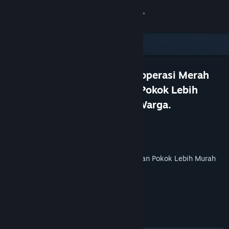
Sign in
Store
Community
JITUTOTO TOTO 4D JITU – Koperasi Merah
Putih Klaim Jual Kebutuhan Pokok Lebih
About
Murah untuk Memudahkan Warga.
Developer
jitutoto
Support
Publisher
wukong
Released
May 14, 2026
Change language
Koperasi Merah Putih Klaim Jual Kebutuhan Pokok Lebih Murah
untuk Memudahkan Warga.
Get the Steam Mobile App
TAGS
+
View desktop website
REVIEWS