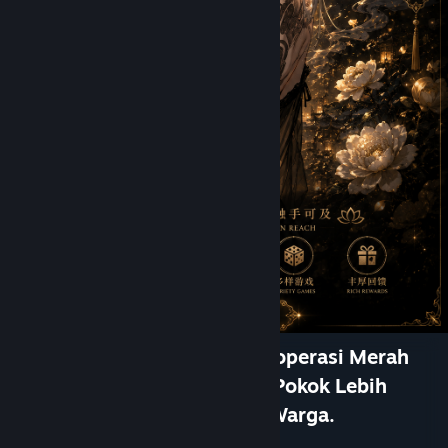
JITUTOTO TOTO 4D JITU – Koperasi Merah
Putih Klaim Jual Kebutuhan Pokok Lebih
Murah untuk Memudahkan Warga.
Developer
jitutoto