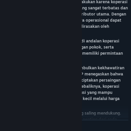
Menurutnya, strategi tersebut dapat dilakukan karena koperasi
mengambil keuntungan dalam jumlah yang sangat terbatas dan
memperoleh pasokan langsung dari distributor utama. Dengan
sistem distribusi yang lebih efisien, biaya operasional dapat
ditekan sehingga manfaatnya langsung dirasakan oleh
masyarakat.
Selain gas elpiji, produk lain yang menjadi andalan koperasi
meliputi air minum kemasan, bahan pangan pokok, serta
berbagai kebutuhan rumah tangga yang memiliki permintaan
tinggi di lingkungan warga.
Meski kehadiran koperasi sempat menimbulkan kekhawatiran
sebagian pelaku usaha kecil, pihak KKMP menegaskan bahwa
tujuan utama program ini bukanlah menciptakan persaingan
yang merugikan pedagang tradisional. Sebaliknya, koperasi
justru diharapkan menjadi pusat distribusi yang mampu
memperkuat daya saing warung-warung kecil melalui harga
modal yang lebih rendah.
"Kami ingin menciptakan ekosistem yang saling mendukung.
Warung kelontong tetap menjadi bagian penting dari roda
READ MORE
ekonomi masyarakat dan dapat memperoleh pasokan barang