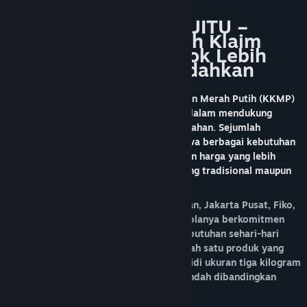
jitutoto alternatif
JITUTOTO
TOTO 4D JITU –
Koperasi Merah Putih Klaim
Jual Kebutuhan Pokok Lebih
Murah untuk Memudahkan
Warga.
JITUTOTO
- Program Koperasi Kelurahan Merah Putih (KKMP)
mulai menunjukkan peran strategisnya dalam mendukung
perekonomian masyarakat tingkat kelurahan. Sejumlah
pengurus koperasi mengungkapkan bahwa berbagai kebutuhan
pokok kini dapat diperoleh warga dengan harga yang lebih
kompetitif dibandingkan sejumlah warung tradisional maupun
jaringan ritel modern.
Pengawas KKMP Sumur Batu, Kemayoran, Jakarta Pusat, Fiko,
menjelaskan bahwa koperasi yang dikelolanya berkomitmen
membantu masyarakat memperoleh kebutuhan sehari-hari
dengan harga yang lebih terjangkau. Salah satu produk yang
menjadi perhatian adalah gas elpiji subsidi ukuran tiga kilogram
yang dapat dijual dengan harga lebih rendah dibandingkan
harga pasar umum.