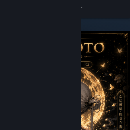
Sign in
Store
Community
About
Support
Change language
Get the Steam Mobile App
View desktop website