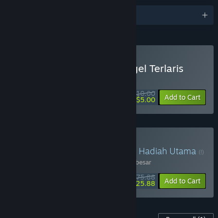
Awards
Pengecer Angka Lotre Togel Terlaris
Pemasangan Togel Nominal Kecil
$10.00
-50%
Add to Cart
$5.00
Prize Lotre Togel Terbesar
Hadiah Utama
(!)
Julukan jitutoto
Bandar Togel
->
Prize Terbesar
$75.88
-75%
Bundle info
Add to Cart
$25.88