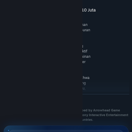
dari koperasi dengan harga yang lebih kompetitif," ujar salah
satu pengurus.
Tentang jitutoto Agen Togel Eceran Prize 10 Juta
Di wilayah Utan Panjang, Jakarta Pusat, KKMP juga
KEUNGGULAN JITUTOTO:
menjalankan fungsi yang lebih luas dengan menjadi penyerap
Slot online merupakan salah satu bentuk permainan
produk-produk UMKM lokal. Berbagai hasil usaha rumahan
digital yang banyak ditemukan pada platform hiburan
seperti makanan olahan, camilan tradisional, produk pertanian,
berbasis internet. Permainan ini umumnya
hingga makanan khas daerah diberikan akses pemasaran yang
menggunakan sistem gulungan virtual dengan
lebih besar melalui jaringan koperasi.
berbagai tema, efek visual, serta fitur bonus yang
dirancang untuk memberikan pengalaman interaktif
Langkah tersebut dinilai mampu mempercepat perputaran
kepada pengguna. Dalam praktiknya, hasil permainan
ekonomi lokal sekaligus memberikan peluang bagi pelaku usaha
ditentukan oleh sistem acak atau Random Number
kecil untuk memperluas pasar mereka tanpa harus bergantung
Generator (RNG). Meskipun sering dipromosikan
dengan berbagai istilah seperti jackpot atau
pada jaringan distribusi besar yang sering kali sulit ditembus.
kemenangan besar, penting untuk memahami bahwa
Pemerintah Provinsi DKI Jakarta melalui Dinas PPKUKM turut
setiap putaran memiliki unsur keberuntungan yang
menegaskan bahwa KKMP hadir sebagai mitra kolaboratif bagi
tidak dapat diprediksi secara pasti. Oleh karena itu,
pengguna perlu memahami risiko finansial yang
pelaku usaha, bukan sebagai pesaing. Koperasi diarahkan
READ MORE
dapat muncul sebelum berpartisipasi.
menjadi penghubung antara industri besar dengan UMKM
sehingga tercipta rantai pasok yang sehat dan berkelanjutan.
jitutoto merupakan agen togel online yang menerima
©2023 Sony Interactive Entertainment LLC. Developed by Arrowhead Game
Selain berfungsi sebagai distributor kebutuhan pokok, KKMP
Studios AB. Helldivers is a registered trademark of Sony Interactive Entertainment
pembelian angka secara eceran
LLC and related companies in the U.S. and other countries.
juga memiliki peran sebagai offtaker atau penyerap hasil
Member bisa mulai bermain
MINIMAL BET RINGAN:
produksi masyarakat. Dengan demikian, produk-produk lokal
hanya dengan modal 100 perak