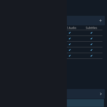
LINKS & INFO
LANGUAGES
English and 13 more
Interface
Full Audio
Subtitles
English
✔
✔
✔
French
✔
✔
✔
Italian
✔
✔
✔
German
✔
✔
✔
Spanish - Spain
✔
✔
✔
See all 14 supported languages
RATINGS
Age rating for: ESRB
View Steam Achievements
(38)