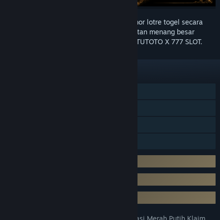
Agen jitutoto
menampung pembelian nomor lotre togel secara
eceran, namun pemain tetap berkesempatan menang besar
dengan hadiah utama senilai 10 juta di JITUTOTO X 777 SLOT.
FEATURES
Togel 10 Juta
Nomor Togel 4D
JITUTOTO BANDAR TOTO 4D
jitutoto Lotre Togel
Betting Togel Mulai Dari 100 Perak
Terima Pembelian Nomor Lotre Eceran
Hadiah Lotre Togel 4D 10 Juta Rupiah
JITUTOTO TOTO 4D JITU – Koperasi Merah Putih Klaim
TITLE: