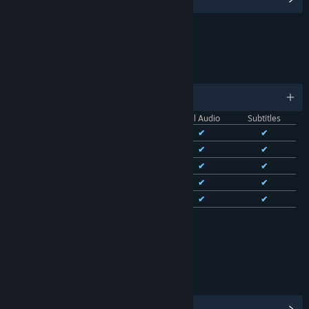
LINKS & INFO
LANGUAGES
English and 13 more
Interface
Full Audio
Subtitles
English
✔
✔
✔
French
✔
✔
✔
Italian
✔
✔
✔
German
✔
✔
✔
Spanish - Spain
✔
✔
✔
See all 14 supported languages
RATINGS
Age rating for: ESRB
View Steam Achievements
(38)