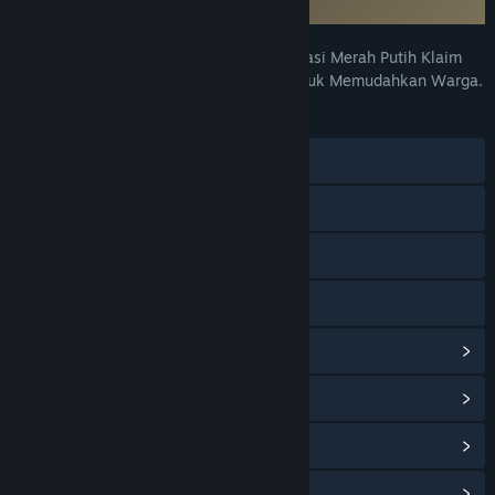
Hadiah Lotre Togel 4D 10 Juta Rupiah
JITUTOTO TOTO 4D JITU – Koperasi Merah Putih Klaim
TITLE:
Jual Kebutuhan Pokok Lebih Murah untuk Memudahkan Warga.
Togel 10 Juta
GENRE:
May 14, 2026
RELEASE DATE:
Visit the website
Discord
View health warnings
View privacy policy
View update history
Read related news
View discussions
Find Community Groups