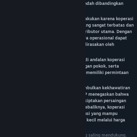
yang dapat dijual dengan harga lebih rendah dibandingkan
harga pasar umum.
Menurutnya, strategi tersebut dapat dilakukan karena koperasi
mengambil keuntungan dalam jumlah yang sangat terbatas dan
memperoleh pasokan langsung dari distributor utama. Dengan
sistem distribusi yang lebih efisien, biaya operasional dapat
ditekan sehingga manfaatnya langsung dirasakan oleh
masyarakat.
Selain gas elpiji, produk lain yang menjadi andalan koperasi
meliputi air minum kemasan, bahan pangan pokok, serta
berbagai kebutuhan rumah tangga yang memiliki permintaan
tinggi di lingkungan warga.
Meski kehadiran koperasi sempat menimbulkan kekhawatiran
sebagian pelaku usaha kecil, pihak KKMP menegaskan bahwa
tujuan utama program ini bukanlah menciptakan persaingan
yang merugikan pedagang tradisional. Sebaliknya, koperasi
justru diharapkan menjadi pusat distribusi yang mampu
memperkuat daya saing warung-warung kecil melalui harga
modal yang lebih rendah.
"Kami ingin menciptakan ekosistem yang saling mendukung.