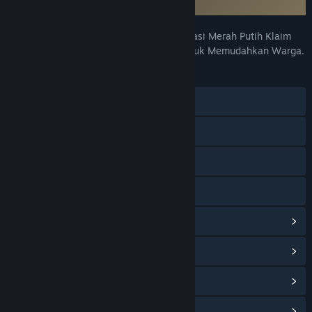
Hadiah Lotre Togel 4D 10 Juta Rupiah
JITUTOTO TOTO 4D JITU – Koperasi Merah Putih Klaim
TITLE:
Jual Kebutuhan Pokok Lebih Murah untuk Memudahkan Warga.
Togel 10 Juta
GENRE:
May 14, 2026
RELEASE DATE:
Visit the website
Discord
View health warnings
View privacy policy
View update history
Read related news
View discussions
Find Community Groups