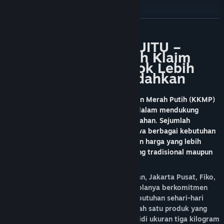
jitutoto link
jitutoto login
READ MORE
jitutoto alternatif
JITUTOTO
TOTO 4D JITU –
Koperasi Merah Putih Klaim
Jual Kebutuhan Pokok Lebih
Murah untuk Memudahkan
Warga.
JITUTOTO
- Program Koperasi Kelurahan Merah Putih (KKMP)
mulai menunjukkan peran strategisnya dalam mendukung
perekonomian masyarakat tingkat kelurahan. Sejumlah
pengurus koperasi mengungkapkan bahwa berbagai kebutuhan
pokok kini dapat diperoleh warga dengan harga yang lebih
kompetitif dibandingkan sejumlah warung tradisional maupun
jaringan ritel modern.
Pengawas KKMP Sumur Batu, Kemayoran, Jakarta Pusat, Fiko,
menjelaskan bahwa koperasi yang dikelolanya berkomitmen
membantu masyarakat memperoleh kebutuhan sehari-hari
dengan harga yang lebih terjangkau. Salah satu produk yang
menjadi perhatian adalah gas elpiji subsidi ukuran tiga kilogram