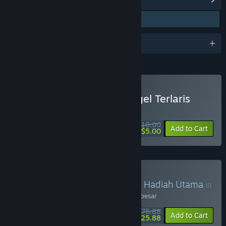
Awards
Pengecer Angka Lotre Togel Terlaris
Pemasangan Togel Nominal Kecil
$10.00
-50%
Add to Cart
$5.00
Prize Lotre Togel Terbesar
Hadiah Utama
(!)
Julukan jitutoto
Bandar Togel
->
Prize Terbesar
$75.88
-75%
Bundle info
Add to Cart
$25.88