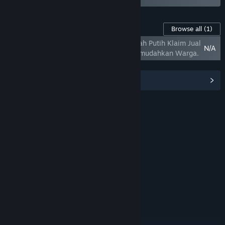
Content For jitutoto Lotre Togel
Browse all
(1)
JITUTOTO TOTO 4D JITU – Koperasi Merah Putih Klaim Jual
N/A
Kebutuhan Pokok Lebih Murah untuk Memudahkan Warga.
View Community Hub
About Lotre Togel
Keyword :
jitutoto Togel
Hadiah Togel
Togel Online
Togel 10 Juta
Nomor Togel 4D
jitutoto resmi