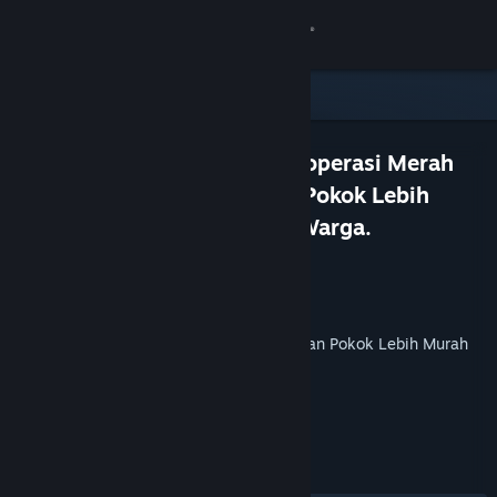
Sign in
Store
Community
JITUTOTO TOTO 4D JITU – Koperasi Merah
Putih Klaim Jual Kebutuhan Pokok Lebih
About
Murah untuk Memudahkan Warga.
Developer
jitutoto
Support
Publisher
wukong
Released
May 14, 2026
Change language
Koperasi Merah Putih Klaim Jual Kebutuhan Pokok Lebih Murah
untuk Memudahkan Warga.
Get the Steam Mobile App
TAGS
+
View desktop website
REVIEWS