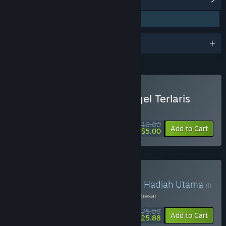
Awards
Pengecer Angka Lotre Togel Terlaris
Pemasangan Togel Nominal Kecil
$10.00
-50%
Add to Cart
$5.00
Prize Lotre Togel Terbesar
Hadiah Utama
(!)
Julukan jitutoto
Bandar Togel
->
Prize Terbesar
$75.88
-75%
Bundle info
Add to Cart
$25.88