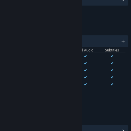
LINKS & INFO
LANGUAGES
English and 13 more
Interface
Full Audio
Subtitles
English
✔
✔
✔
French
✔
✔
✔
Italian
✔
✔
✔
German
✔
✔
✔
Spanish - Spain
✔
✔
✔
See all 14 supported languages
RATINGS
Age rating for: ESRB
View Steam Achievements
(38)