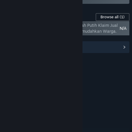
Content For jitutoto Lotre Togel
Browse all
(1)
JITUTOTO TOTO 4D JITU – Koperasi Merah Putih Klaim Jual
N/A
Kebutuhan Pokok Lebih Murah untuk Memudahkan Warga.
View Community Hub
About Lotre Togel
Keyword :
jitutoto Togel
Hadiah Togel
Togel Online
Togel 10 Juta
Nomor Togel 4D
jitutoto resmi