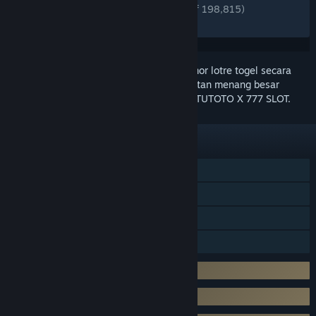
ENGLISH REVIEWS
Very Positive
(83% of 198,815)
RECENT:
Very Positive
(87% of 7,691)
Agen jitutoto
menampung pembelian nomor lotre togel secara
eceran, namun pemain tetap berkesempatan menang besar
dengan hadiah utama senilai 10 juta di JITUTOTO X 777 SLOT.
FEATURES
Togel 10 Juta
Nomor Togel 4D
JITUTOTO BANDAR TOTO 4D
jitutoto Lotre Togel
Betting Togel Mulai Dari 100 Perak
Terima Pembelian Nomor Lotre Eceran