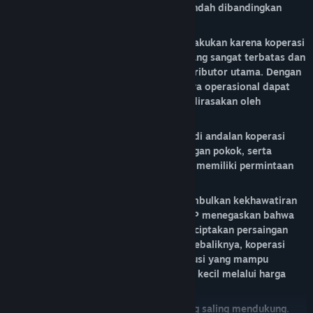
yang dapat dijual dengan harga lebih rendah dibandingkan
harga pasar umum.
Menurutnya, strategi tersebut dapat dilakukan karena koperasi
mengambil keuntungan dalam jumlah yang sangat terbatas dan
memperoleh pasokan langsung dari distributor utama. Dengan
sistem distribusi yang lebih efisien, biaya operasional dapat
ditekan sehingga manfaatnya langsung dirasakan oleh
masyarakat.
Selain gas elpiji, produk lain yang menjadi andalan koperasi
meliputi air minum kemasan, bahan pangan pokok, serta
berbagai kebutuhan rumah tangga yang memiliki permintaan
tinggi di lingkungan warga.
Meski kehadiran koperasi sempat menimbulkan kekhawatiran
sebagian pelaku usaha kecil, pihak KKMP menegaskan bahwa
tujuan utama program ini bukanlah menciptakan persaingan
yang merugikan pedagang tradisional. Sebaliknya, koperasi
justru diharapkan menjadi pusat distribusi yang mampu
memperkuat daya saing warung-warung kecil melalui harga
modal yang lebih rendah.
"Kami ingin menciptakan ekosistem yang saling mendukung.