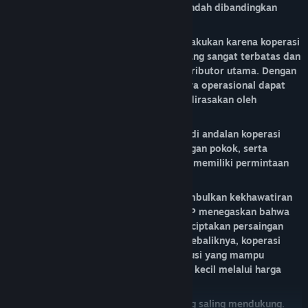
yang dapat dijual dengan harga lebih rendah dibandingkan
harga pasar umum.
Menurutnya, strategi tersebut dapat dilakukan karena koperasi
mengambil keuntungan dalam jumlah yang sangat terbatas dan
memperoleh pasokan langsung dari distributor utama. Dengan
sistem distribusi yang lebih efisien, biaya operasional dapat
ditekan sehingga manfaatnya langsung dirasakan oleh
masyarakat.
Selain gas elpiji, produk lain yang menjadi andalan koperasi
meliputi air minum kemasan, bahan pangan pokok, serta
berbagai kebutuhan rumah tangga yang memiliki permintaan
tinggi di lingkungan warga.
Meski kehadiran koperasi sempat menimbulkan kekhawatiran
sebagian pelaku usaha kecil, pihak KKMP menegaskan bahwa
tujuan utama program ini bukanlah menciptakan persaingan
yang merugikan pedagang tradisional. Sebaliknya, koperasi
justru diharapkan menjadi pusat distribusi yang mampu
memperkuat daya saing warung-warung kecil melalui harga
modal yang lebih rendah.
"Kami ingin menciptakan ekosistem yang saling mendukung.