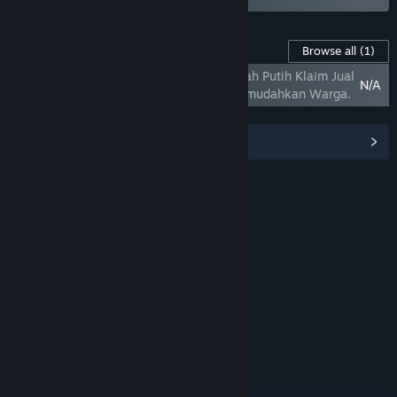
Content For jitutoto Lotre Togel
Browse all
(1)
JITUTOTO TOTO 4D JITU – Koperasi Merah Putih Klaim Jual
N/A
Kebutuhan Pokok Lebih Murah untuk Memudahkan Warga.
View Community Hub
About Lotre Togel
Keyword :
jitutoto Togel
Hadiah Togel
Togel Online
Togel 10 Juta
Nomor Togel 4D
jitutoto resmi