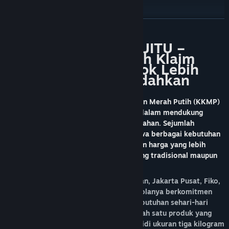
jitutoto link
jitutoto login
READ MORE
jitutoto alternatif
JITUTOTO
TOTO 4D JITU –
Koperasi Merah Putih Klaim
Jual Kebutuhan Pokok Lebih
Murah untuk Memudahkan
Warga.
JITUTOTO
- Program Koperasi Kelurahan Merah Putih (KKMP)
mulai menunjukkan peran strategisnya dalam mendukung
perekonomian masyarakat tingkat kelurahan. Sejumlah
pengurus koperasi mengungkapkan bahwa berbagai kebutuhan
pokok kini dapat diperoleh warga dengan harga yang lebih
kompetitif dibandingkan sejumlah warung tradisional maupun
jaringan ritel modern.
Pengawas KKMP Sumur Batu, Kemayoran, Jakarta Pusat, Fiko,
menjelaskan bahwa koperasi yang dikelolanya berkomitmen
membantu masyarakat memperoleh kebutuhan sehari-hari
dengan harga yang lebih terjangkau. Salah satu produk yang
menjadi perhatian adalah gas elpiji subsidi ukuran tiga kilogram