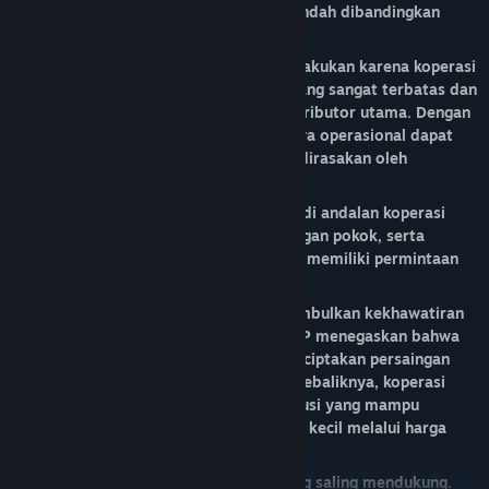
yang dapat dijual dengan harga lebih rendah dibandingkan
harga pasar umum.
Menurutnya, strategi tersebut dapat dilakukan karena koperasi
mengambil keuntungan dalam jumlah yang sangat terbatas dan
memperoleh pasokan langsung dari distributor utama. Dengan
sistem distribusi yang lebih efisien, biaya operasional dapat
ditekan sehingga manfaatnya langsung dirasakan oleh
masyarakat.
Selain gas elpiji, produk lain yang menjadi andalan koperasi
meliputi air minum kemasan, bahan pangan pokok, serta
berbagai kebutuhan rumah tangga yang memiliki permintaan
tinggi di lingkungan warga.
Meski kehadiran koperasi sempat menimbulkan kekhawatiran
sebagian pelaku usaha kecil, pihak KKMP menegaskan bahwa
tujuan utama program ini bukanlah menciptakan persaingan
yang merugikan pedagang tradisional. Sebaliknya, koperasi
justru diharapkan menjadi pusat distribusi yang mampu
memperkuat daya saing warung-warung kecil melalui harga
modal yang lebih rendah.
"Kami ingin menciptakan ekosistem yang saling mendukung.