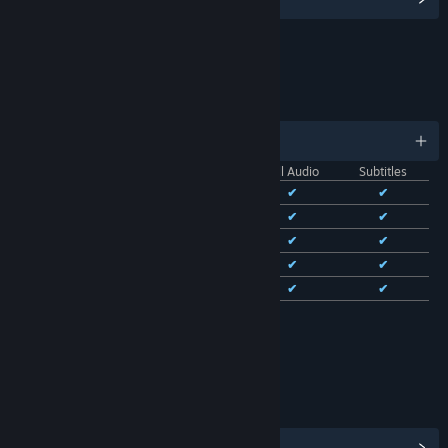
LINKS & INFO
LANGUAGES
English and 13 more
Interface
Full Audio
Subtitles
English
✔
✔
✔
French
✔
✔
✔
Italian
✔
✔
✔
German
✔
✔
✔
Spanish - Spain
✔
✔
✔
See all 14 supported languages
RATINGS
Age rating for: ESRB
View Steam Achievements
(38)