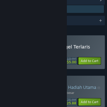
Awards
Pengecer Angka Lotre Togel Terlaris
Pemasangan Togel Nominal Kecil
$10.00
-50%
Add to Cart
$5.00
Prize Lotre Togel Terbesar
Hadiah Utama
(!)
Julukan jitutoto
Bandar Togel
->
Prize Terbesar
$75.88
-75%
Bundle info
Add to Cart
$25.88