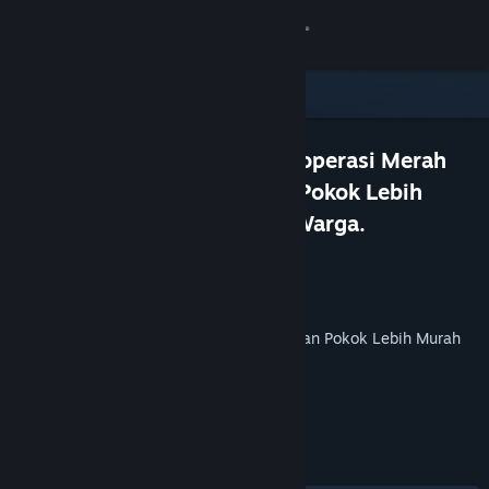
Sign in
Store
Community
JITUTOTO TOTO 4D JITU – Koperasi Merah
Putih Klaim Jual Kebutuhan Pokok Lebih
About
Murah untuk Memudahkan Warga.
Developer
jitutoto
Support
Publisher
wukong
Released
May 14, 2026
Change language
Koperasi Merah Putih Klaim Jual Kebutuhan Pokok Lebih Murah
untuk Memudahkan Warga.
Get the Steam Mobile App
TAGS
+
View desktop website
REVIEWS