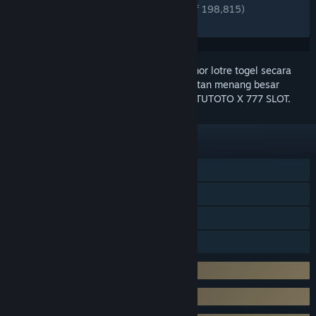
ENGLISH REVIEWS
Very Positive
(83% of 198,815)
RECENT:
Very Positive
(87% of 7,691)
Agen jitutoto
menampung pembelian nomor lotre togel secara
eceran, namun pemain tetap berkesempatan menang besar
dengan hadiah utama senilai 10 juta di JITUTOTO X 777 SLOT.
FEATURES
Togel 10 Juta
Nomor Togel 4D
JITUTOTO BANDAR TOTO 4D
jitutoto Lotre Togel
Betting Togel Mulai Dari 100 Perak
Terima Pembelian Nomor Lotre Eceran