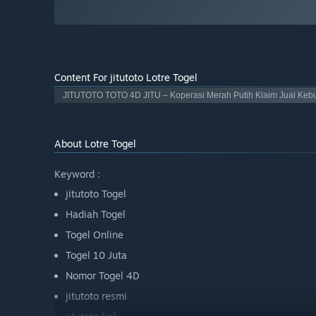
Content For jitutoto Lotre Togel
JITUTOTO TOTO 4D JITU – Koperasi Merah Putih Klaim Jual Ke
About Lotre Togel
Keyword :
jitutoto Togel
Hadiah Togel
Togel Online
Togel 10 Juta
Nomor Togel 4D
jitutoto resmi