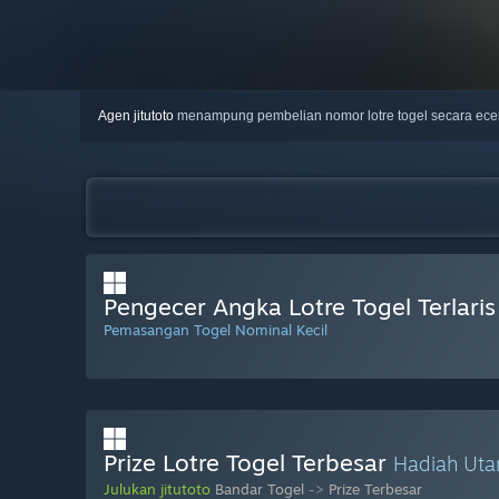
Agen jitutoto
menampung pembelian nomor lotre togel secara ece
Pengecer Angka Lotre Togel Terlaris
Pemasangan Togel Nominal Kecil
Prize Lotre Togel Terbesar
Hadiah Ut
Julukan jitutoto
Bandar Togel
->
Prize Terbesar