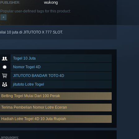
wukong
PUBLISHER:
Popular user-defined tags for this product:
+
lai 10 juta di JITUTOTO X 777 SLOT.
Togel 10 Juta
Nomor Togel 4D
JITUTOTO BANDAR TOTO 4D
jitutoto Lotre Togel
Betting Togel Mulai Dari 100 Perak
Terima Pembelian Nomor Lotre Eceran
Hadiah Lotre Togel 4D 10 Juta Rupiah
Languages
: