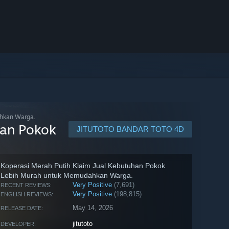
ahkan Warga.
han Pokok
JITUTOTO BANDAR TOTO 4D
Koperasi Merah Putih Klaim Jual Kebutuhan Pokok
Lebih Murah untuk Memudahkan Warga.
Very Positive
(7,691)
RECENT REVIEWS:
Very Positive
(198,815)
ENGLISH REVIEWS:
May 14, 2026
RELEASE DATE:
jitutoto
DEVELOPER: