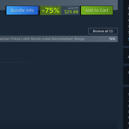
-75%
$75.88
Bundle info
Add to Cart
$25.88
Browse all
(1)
butuhan Pokok Lebih Murah untuk Memudahkan Warga.
N/A