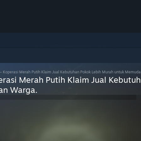
– Koperasi Merah Putih Klaim Jual Kebutuhan Pokok Lebih Murah untuk Memud
rasi Merah Putih Klaim Jual Kebutu
an Warga.