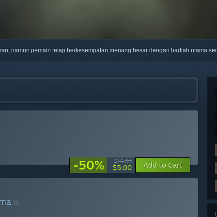
ran, namun pemain tetap berkesempatan menang besar dengan hadiah utama seni
-50%
$10.00
Add to Cart
$5.00
ama
(!)