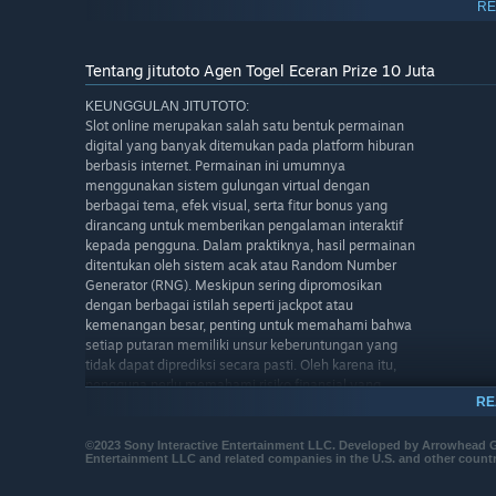
RE
yang mengutamakan gotong royong, kolaborasi, dan k
perkembangan teknologi digital juga membuka pelua
aktivitas ekonomi berbasis internet.
Tentang jitutoto Agen Togel Eceran Prize 10 Juta
Saat ini berbagai platform digital berkembang sangat
KEUNGGULAN JITUTOTO:
elektronik, hiburan daring, hingga platform interaktif 
Slot online merupakan salah satu bentuk permainan
slot online, slot gacor, maupun live bet yang banyak 
digital yang banyak ditemukan pada platform hiburan
berbasis internet. Permainan ini umumnya
Perkembangan tersebut menunjukkan bagaimana trans
menggunakan sistem gulungan virtual dengan
ekonomi baru yang sebelumnya tidak tersedia.
berbagai tema, efek visual, serta fitur bonus yang
Karena itu, masyarakat diharapkan semakin aktif mema
dirancang untuk memberikan pengalaman interaktif
kepada pengguna. Dalam praktiknya, hasil permainan
melalui koperasi, UMKM, maupun sektor ekonomi digita
ditentukan oleh sistem acak atau Random Number
perekonomian lokal dapat bergerak lebih cepat serta 
Generator (RNG). Meskipun sering dipromosikan
warga.
dengan berbagai istilah seperti jackpot atau
Kehadiran Koperasi Merah Putih diharapkan menjadi 
kemenangan besar, penting untuk memahami bahwa
setiap putaran memiliki unsur keberuntungan yang
harga kebutuhan pokok yang lebih terjangkau, dukun
tidak dapat diprediksi secara pasti. Oleh karena itu,
ekonomi digital, koperasi berpotensi menjadi salah 
pengguna perlu memahami risiko finansial yang
masa depan.
RE
dapat muncul sebelum berpartisipasi.
jitutoto merupakan agen togel online yang menerima
©2023 Sony Interactive Entertainment LLC. Developed by Arrowhead Gam
Entertainment LLC and related companies in the U.S. and other countr
pembelian angka secara eceran
Member bisa mulai bermain
MINIMAL BET RINGAN: