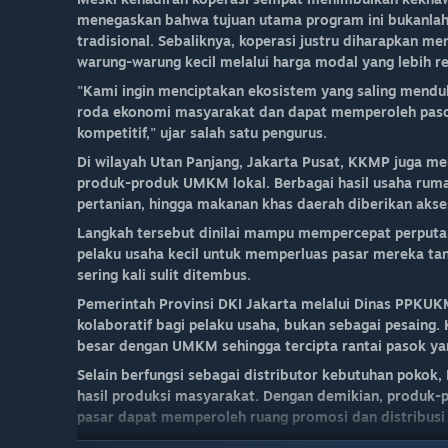
menegaskan bahwa tujuan utama program ini bukanlah
tradisional. Sebaliknya, koperasi justru diharapkan 
warung-warung kecil melalui harga modal yang lebih r
"Kami ingin menciptakan ekosistem yang saling mendu
roda ekonomi masyarakat dan dapat memperoleh pasok
kompetitif," ujar salah satu pengurus.
Di wilayah Utan Panjang, Jakarta Pusat, KKMP juga me
produk-produk UMKM lokal. Berbagai hasil usaha rumah
pertanian, hingga makanan khas daerah diberikan akses
Langkah tersebut dinilai mampu mempercepat perputa
pelaku usaha kecil untuk memperluas pasar mereka tan
sering kali sulit ditembus.
Pemerintah Provinsi DKI Jakarta melalui Dinas PPKU
kolaboratif bagi pelaku usaha, bukan sebagai pesaing.
besar dengan UMKM sehingga tercipta rantai pasok yan
Selain berfungsi sebagai distributor kebutuhan pokok,
hasil produksi masyarakat. Dengan demikian, produk-p
pasar dapat memperoleh ruang promosi dan distribusi y
Model ekonomi berbasis komunitas seperti ini dinila