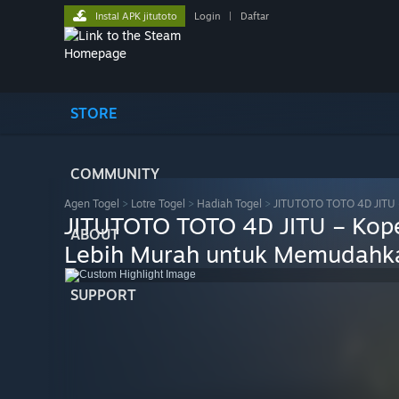
Instal APK jitutoto
Login
|
Daftar
STORE
COMMUNITY
Agen Togel
>
Lotre Togel
>
Hadiah Togel
>
JITUTOTO TOTO 4D JITU 
JITUTOTO TOTO 4D JITU – Kope
ABOUT
Lebih Murah untuk Memudahk
SUPPORT