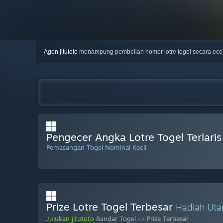
Agen jitutoto
menampung pembelian nomor lotre togel secara ece
Pengecer Angka Lotre Togel Terlaris
Pemasangan Togel Nominal Kecil
Prize Lotre Togel Terbesar
Hadiah Ut
Julukan jitutoto
Bandar Togel
->
Prize Terbesar