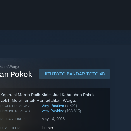
ahkan Warga.
han Pokok
JITUTOTO BANDAR TOTO 4D
Koperasi Merah Putih Klaim Jual Kebutuhan Pokok
Lebih Murah untuk Memudahkan Warga.
Very Positive
(7,691)
RECENT REVIEWS:
Very Positive
(198,815)
ENGLISH REVIEWS:
May 14, 2026
RELEASE DATE:
jitutoto
DEVELOPER: