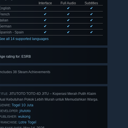
Interface
Full Audio
Subtitles
English
✔
✔
✔
French
✔
✔
✔
Italian
✔
✔
✔
German
✔
✔
✔
Spanish - Spain
✔
✔
✔
See all 14 supported languages
Age rating for: ESRB
Includes 38 Steam Achievements
View
all 38
JITUTOTO TOTO 4D JITU – Koperasi Merah Putih Klaim
TITLE:
Jual Kebutuhan Pokok Lebih Murah untuk Memudahkan Warga.
Togel 10 Juta
GENRE:
jitutoto
DEVELOPER:
wukong
PUBLISHER:
Lotre Togel
FRANCHISE: