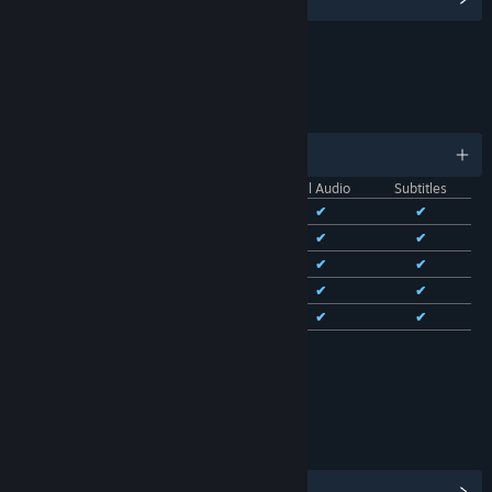
LINKS & INFO
LANGUAGES
English and 13 more
Interface
Full Audio
Subtitles
English
✔
✔
✔
French
✔
✔
✔
Italian
✔
✔
✔
German
✔
✔
✔
Spanish - Spain
✔
✔
✔
See all 14 supported languages
RATINGS
Age rating for: ESRB
View Steam Achievements
(38)