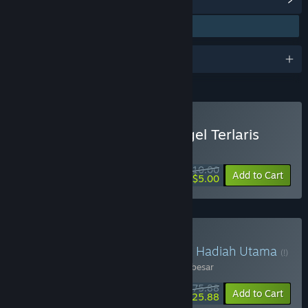
Awards
Pengecer Angka Lotre Togel Terlaris
Pemasangan Togel Nominal Kecil
$10.00
-50%
Add to Cart
$5.00
Prize Lotre Togel Terbesar
Hadiah Utama
(!)
Julukan jitutoto
Bandar Togel
->
Prize Terbesar
$75.88
-75%
Bundle info
Add to Cart
$25.88