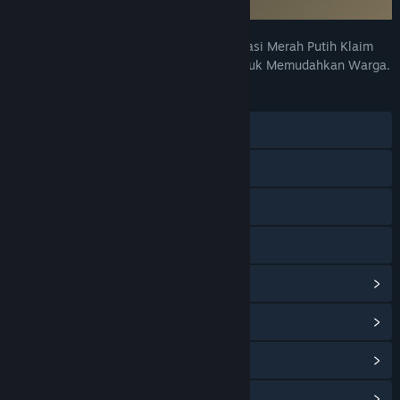
Hadiah Lotre Togel 4D 10 Juta Rupiah
JITUTOTO TOTO 4D JITU – Koperasi Merah Putih Klaim
TITLE:
Jual Kebutuhan Pokok Lebih Murah untuk Memudahkan Warga.
Togel 10 Juta
GENRE:
May 14, 2026
RELEASE DATE:
Visit the website
Discord
View health warnings
View privacy policy
View update history
Read related news
View discussions
Find Community Groups