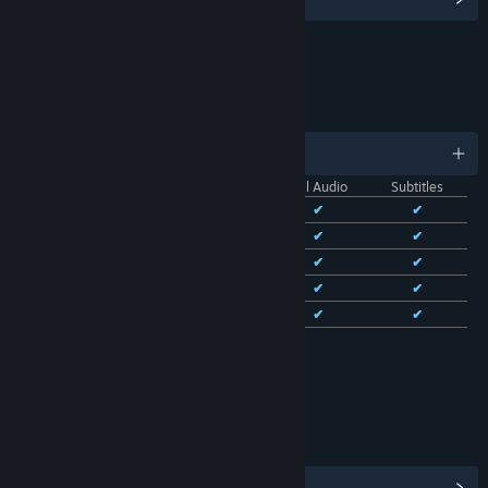
LINKS & INFO
LANGUAGES
English and 13 more
Interface
Full Audio
Subtitles
English
✔
✔
✔
French
✔
✔
✔
Italian
✔
✔
✔
German
✔
✔
✔
Spanish - Spain
✔
✔
✔
See all 14 supported languages
RATINGS
Age rating for: ESRB
View Steam Achievements
(38)