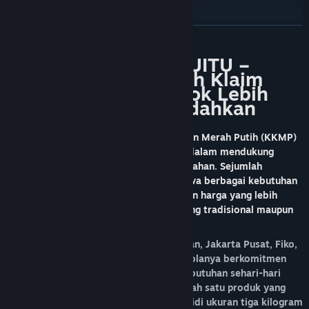
jitutoto link
jitutoto login
READ MORE
jitutoto alternatif
JITUTOTO
TOTO 4D JITU –
Koperasi Merah Putih Klaim
Jual Kebutuhan Pokok Lebih
Murah untuk Memudahkan
Warga.
JITUTOTO
- Program Koperasi Kelurahan Merah Putih (KKMP)
mulai menunjukkan peran strategisnya dalam mendukung
perekonomian masyarakat tingkat kelurahan. Sejumlah
pengurus koperasi mengungkapkan bahwa berbagai kebutuhan
pokok kini dapat diperoleh warga dengan harga yang lebih
kompetitif dibandingkan sejumlah warung tradisional maupun
jaringan ritel modern.
Pengawas KKMP Sumur Batu, Kemayoran, Jakarta Pusat, Fiko,
menjelaskan bahwa koperasi yang dikelolanya berkomitmen
membantu masyarakat memperoleh kebutuhan sehari-hari
dengan harga yang lebih terjangkau. Salah satu produk yang
menjadi perhatian adalah gas elpiji subsidi ukuran tiga kilogram