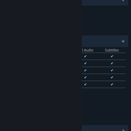
LINKS & INFO
LANGUAGES
English and 13 more
Interface
Full Audio
Subtitles
English
✔
✔
✔
French
✔
✔
✔
Italian
✔
✔
✔
German
✔
✔
✔
Spanish - Spain
✔
✔
✔
See all 14 supported languages
RATINGS
Age rating for: ESRB
View Steam Achievements
(38)