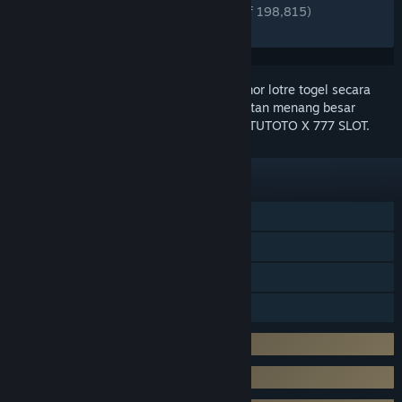
ENGLISH REVIEWS
Very Positive
(83% of 198,815)
RECENT:
Very Positive
(87% of 7,691)
Agen jitutoto
menampung pembelian nomor lotre togel secara
eceran, namun pemain tetap berkesempatan menang besar
dengan hadiah utama senilai 10 juta di JITUTOTO X 777 SLOT.
FEATURES
Togel 10 Juta
Nomor Togel 4D
JITUTOTO BANDAR TOTO 4D
jitutoto Lotre Togel
Betting Togel Mulai Dari 100 Perak
Terima Pembelian Nomor Lotre Eceran