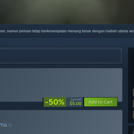
ran, namun pemain tetap berkesempatan menang besar dengan hadiah utama seni
-50%
$10.00
Add to Cart
$5.00
ama
(!)