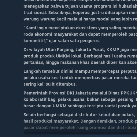
menegaskan bahwa tujuan utama program ini bukanlah
tradisional. Sebaliknya, koperasi justru diharapkan 
warung-warung kecil melalui harga modal yang lebih r
"Kami ingin menciptakan ekosistem yang saling mendu
roda ekonomi masyarakat dan dapat memperoleh pasok
kompetitif," ujar salah satu pengurus.
Di wilayah Utan Panjang, Jakarta Pusat, KKMP juga me
produk-produk UMKM lokal. Berbagai hasil usaha rumah
pertanian, hingga makanan khas daerah diberikan akses
Langkah tersebut dinilai mampu mempercepat perputa
pelaku usaha kecil untuk memperluas pasar mereka tan
sering kali sulit ditembus.
Pemerintah Provinsi DKI Jakarta melalui Dinas PPKU
kolaboratif bagi pelaku usaha, bukan sebagai pesaing.
besar dengan UMKM sehingga tercipta rantai pasok yan
Selain berfungsi sebagai distributor kebutuhan pokok,
hasil produksi masyarakat. Dengan demikian, produk-p
pasar dapat memperoleh ruang promosi dan distribusi y
Model ekonomi berbasis komunitas seperti ini dinila