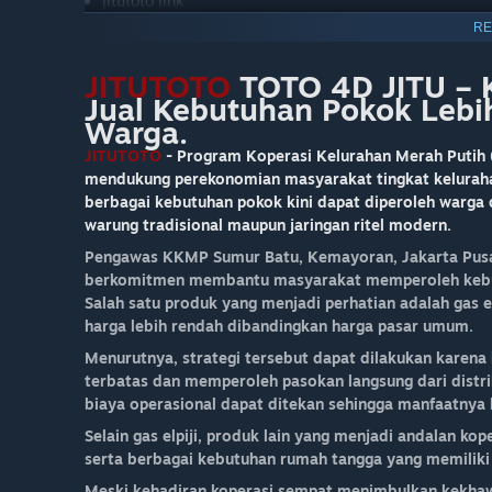
jitutoto link
RE
jitutoto login
jitutoto alternatif
JITUTOTO
TOTO 4D JITU – K
Jual Kebutuhan Pokok Leb
Warga.
JITUTOTO
- Program Koperasi Kelurahan Merah Putih
mendukung perekonomian masyarakat tingkat kelurah
berbagai kebutuhan pokok kini dapat diperoleh warga 
warung tradisional maupun jaringan ritel modern.
Pengawas KKMP Sumur Batu, Kemayoran, Jakarta Pusat
berkomitmen membantu masyarakat memperoleh kebutuh
Salah satu produk yang menjadi perhatian adalah gas el
harga lebih rendah dibandingkan harga pasar umum.
Menurutnya, strategi tersebut dapat dilakukan karen
terbatas dan memperoleh pasokan langsung dari distrib
biaya operasional dapat ditekan sehingga manfaatnya 
Selain gas elpiji, produk lain yang menjadi andalan k
serta berbagai kebutuhan rumah tangga yang memiliki 
Meski kehadiran koperasi sempat menimbulkan kekhawa