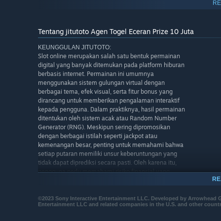
RE
yang mengutamakan gotong royong, kolaborasi, dan k
perkembangan teknologi digital juga membuka pelua
aktivitas ekonomi berbasis internet.
Tentang jitutoto Agen Togel Eceran Prize 10 Juta
Saat ini berbagai platform digital berkembang sangat
KEUNGGULAN JITUTOTO:
elektronik, hiburan daring, hingga platform interaktif 
Slot online merupakan salah satu bentuk permainan
slot online, slot gacor, maupun live bet yang banyak 
digital yang banyak ditemukan pada platform hiburan
berbasis internet. Permainan ini umumnya
Perkembangan tersebut menunjukkan bagaimana trans
menggunakan sistem gulungan virtual dengan
ekonomi baru yang sebelumnya tidak tersedia.
berbagai tema, efek visual, serta fitur bonus yang
Karena itu, masyarakat diharapkan semakin aktif mema
dirancang untuk memberikan pengalaman interaktif
kepada pengguna. Dalam praktiknya, hasil permainan
melalui koperasi, UMKM, maupun sektor ekonomi digita
ditentukan oleh sistem acak atau Random Number
perekonomian lokal dapat bergerak lebih cepat serta 
Generator (RNG). Meskipun sering dipromosikan
warga.
dengan berbagai istilah seperti jackpot atau
Kehadiran Koperasi Merah Putih diharapkan menjadi 
kemenangan besar, penting untuk memahami bahwa
setiap putaran memiliki unsur keberuntungan yang
harga kebutuhan pokok yang lebih terjangkau, dukun
tidak dapat diprediksi secara pasti. Oleh karena itu,
ekonomi digital, koperasi berpotensi menjadi salah 
pengguna perlu memahami risiko finansial yang
masa depan.
RE
dapat muncul sebelum berpartisipasi.
jitutoto merupakan agen togel online yang menerima
©2023 Sony Interactive Entertainment LLC. Developed by Arrowhead Gam
Entertainment LLC and related companies in the U.S. and other countr
pembelian angka secara eceran
Member bisa mulai bermain
MINIMAL BET RINGAN: