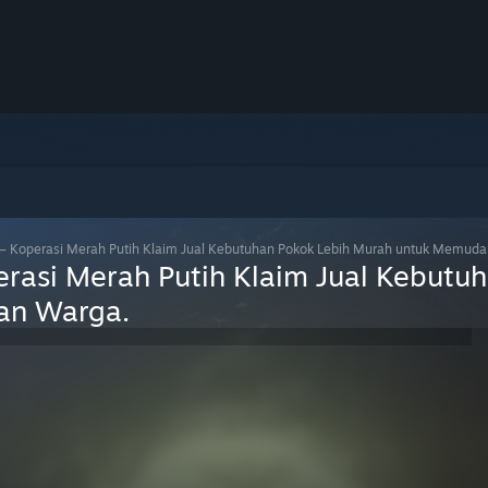
– Koperasi Merah Putih Klaim Jual Kebutuhan Pokok Lebih Murah untuk Memud
rasi Merah Putih Klaim Jual Kebutu
an Warga.