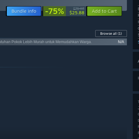
-75%
$75.88
Bundle info
Add to Cart
$25.88
Browse all
(1)
butuhan Pokok Lebih Murah untuk Memudahkan Warga.
N/A