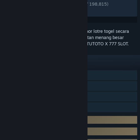
ENGLISH REVIEWS
Very Positive
(83% of 198,815)
RECENT:
Very Positive
(87% of 7,691)
Agen jitutoto
menampung pembelian nomor lotre togel secara
eceran, namun pemain tetap berkesempatan menang besar
dengan hadiah utama senilai 10 juta di JITUTOTO X 777 SLOT.
FEATURES
Togel 10 Juta
Nomor Togel 4D
JITUTOTO BANDAR TOTO 4D
jitutoto Lotre Togel
Betting Togel Mulai Dari 100 Perak
Terima Pembelian Nomor Lotre Eceran