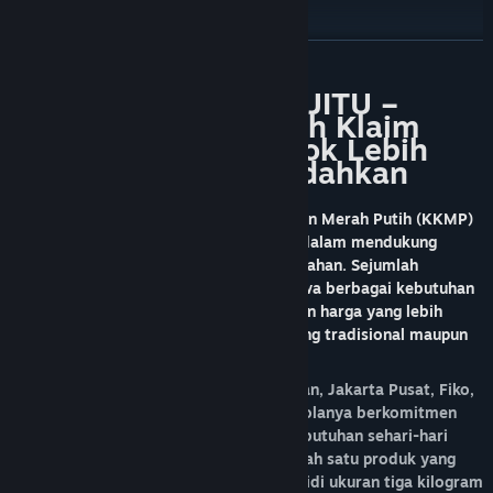
jitutoto link
jitutoto login
READ MORE
jitutoto alternatif
JITUTOTO
TOTO 4D JITU –
Koperasi Merah Putih Klaim
Jual Kebutuhan Pokok Lebih
Murah untuk Memudahkan
Warga.
JITUTOTO
- Program Koperasi Kelurahan Merah Putih (KKMP)
mulai menunjukkan peran strategisnya dalam mendukung
perekonomian masyarakat tingkat kelurahan. Sejumlah
pengurus koperasi mengungkapkan bahwa berbagai kebutuhan
pokok kini dapat diperoleh warga dengan harga yang lebih
kompetitif dibandingkan sejumlah warung tradisional maupun
jaringan ritel modern.
Pengawas KKMP Sumur Batu, Kemayoran, Jakarta Pusat, Fiko,
menjelaskan bahwa koperasi yang dikelolanya berkomitmen
membantu masyarakat memperoleh kebutuhan sehari-hari
dengan harga yang lebih terjangkau. Salah satu produk yang
menjadi perhatian adalah gas elpiji subsidi ukuran tiga kilogram