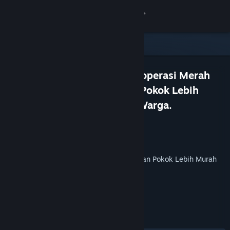
Sign in
Store
Community
JITUTOTO TOTO 4D JITU – Koperasi Merah
Putih Klaim Jual Kebutuhan Pokok Lebih
About
Murah untuk Memudahkan Warga.
Developer
jitutoto
Support
Publisher
wukong
Released
May 14, 2026
Change language
Koperasi Merah Putih Klaim Jual Kebutuhan Pokok Lebih Murah
untuk Memudahkan Warga.
Get the Steam Mobile App
TAGS
+
View desktop website
REVIEWS