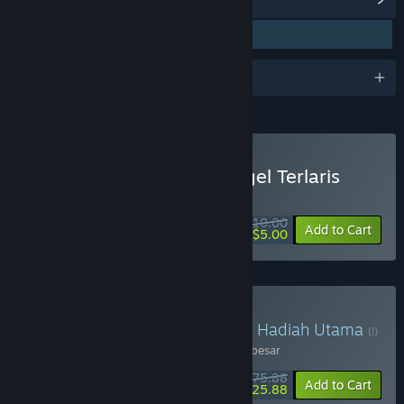
Awards
Pengecer Angka Lotre Togel Terlaris
Pemasangan Togel Nominal Kecil
$10.00
-50%
Add to Cart
$5.00
Prize Lotre Togel Terbesar
Hadiah Utama
(!)
Julukan jitutoto
Bandar Togel
->
Prize Terbesar
$75.88
-75%
Bundle info
Add to Cart
$25.88