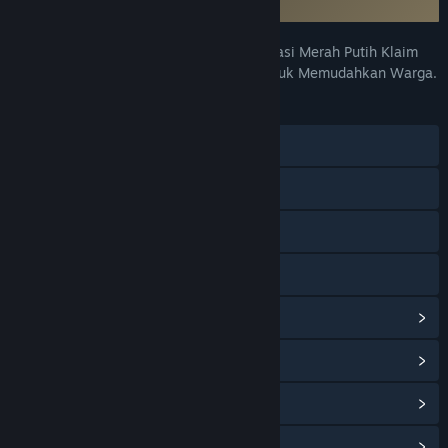
Hadiah Lotre Togel 4D 10 Juta Rupiah
JITUTOTO TOTO 4D JITU – Koperasi Merah Putih Klaim
TITLE:
Jual Kebutuhan Pokok Lebih Murah untuk Memudahkan Warga.
Togel 10 Juta
GENRE:
May 14, 2026
RELEASE DATE:
Visit the website
Discord
View health warnings
View privacy policy
View update history
Read related news
View discussions
Find Community Groups