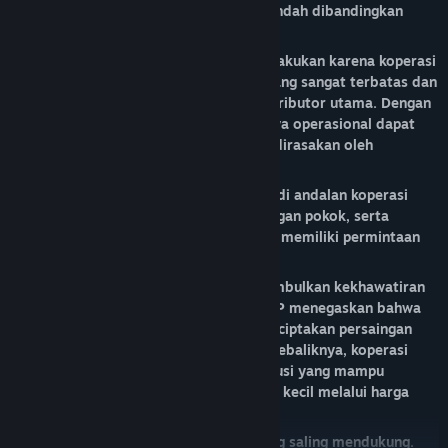
yang dapat dijual dengan harga lebih rendah dibandingkan
harga pasar umum.
Menurutnya, strategi tersebut dapat dilakukan karena koperasi
mengambil keuntungan dalam jumlah yang sangat terbatas dan
memperoleh pasokan langsung dari distributor utama. Dengan
sistem distribusi yang lebih efisien, biaya operasional dapat
ditekan sehingga manfaatnya langsung dirasakan oleh
masyarakat.
Selain gas elpiji, produk lain yang menjadi andalan koperasi
meliputi air minum kemasan, bahan pangan pokok, serta
berbagai kebutuhan rumah tangga yang memiliki permintaan
tinggi di lingkungan warga.
Meski kehadiran koperasi sempat menimbulkan kekhawatiran
sebagian pelaku usaha kecil, pihak KKMP menegaskan bahwa
tujuan utama program ini bukanlah menciptakan persaingan
yang merugikan pedagang tradisional. Sebaliknya, koperasi
justru diharapkan menjadi pusat distribusi yang mampu
memperkuat daya saing warung-warung kecil melalui harga
modal yang lebih rendah.
"Kami ingin menciptakan ekosistem yang saling mendukung.