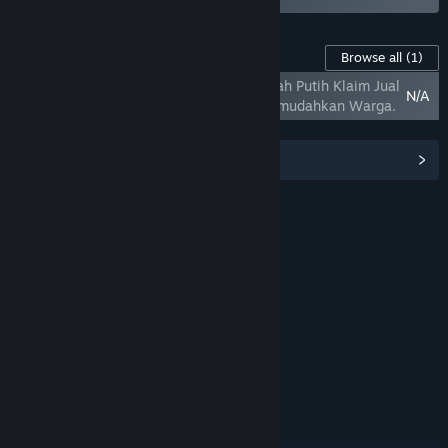
Content For jitutoto Lotre Togel
Browse all
(1)
JITUTOTO TOTO 4D JITU – Koperasi Merah Putih Klaim Jual
N/A
Kebutuhan Pokok Lebih Murah untuk Memudahkan Warga.
View Community Hub
About Lotre Togel
Keyword :
jitutoto Togel
Hadiah Togel
Togel Online
Togel 10 Juta
Nomor Togel 4D
jitutoto resmi