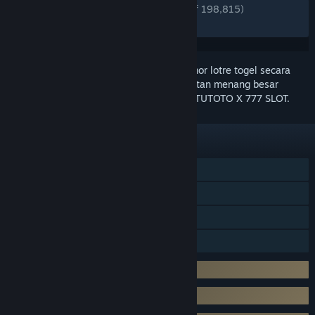
ENGLISH REVIEWS
Very Positive
(83% of 198,815)
RECENT:
Very Positive
(87% of 7,691)
Agen jitutoto
menampung pembelian nomor lotre togel secara
eceran, namun pemain tetap berkesempatan menang besar
dengan hadiah utama senilai 10 juta di JITUTOTO X 777 SLOT.
FEATURES
Togel 10 Juta
Nomor Togel 4D
JITUTOTO BANDAR TOTO 4D
jitutoto Lotre Togel
Betting Togel Mulai Dari 100 Perak
Terima Pembelian Nomor Lotre Eceran