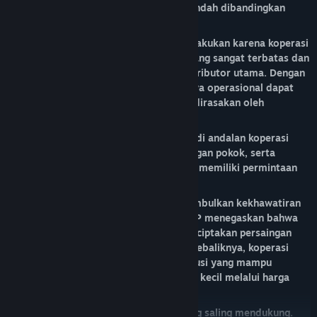
yang dapat dijual dengan harga lebih rendah dibandingkan
harga pasar umum.
Menurutnya, strategi tersebut dapat dilakukan karena koperasi
mengambil keuntungan dalam jumlah yang sangat terbatas dan
memperoleh pasokan langsung dari distributor utama. Dengan
sistem distribusi yang lebih efisien, biaya operasional dapat
ditekan sehingga manfaatnya langsung dirasakan oleh
masyarakat.
Selain gas elpiji, produk lain yang menjadi andalan koperasi
meliputi air minum kemasan, bahan pangan pokok, serta
berbagai kebutuhan rumah tangga yang memiliki permintaan
tinggi di lingkungan warga.
Meski kehadiran koperasi sempat menimbulkan kekhawatiran
sebagian pelaku usaha kecil, pihak KKMP menegaskan bahwa
tujuan utama program ini bukanlah menciptakan persaingan
yang merugikan pedagang tradisional. Sebaliknya, koperasi
justru diharapkan menjadi pusat distribusi yang mampu
memperkuat daya saing warung-warung kecil melalui harga
modal yang lebih rendah.
"Kami ingin menciptakan ekosistem yang saling mendukung.