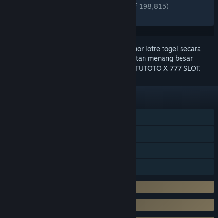
ENGLISH REVIEWS
Very Positive
(83% of 198,815)
RECENT:
Very Positive
(87% of 7,691)
Agen jitutoto
menampung pembelian nomor lotre togel secara
eceran, namun pemain tetap berkesempatan menang besar
dengan hadiah utama senilai 10 juta di JITUTOTO X 777 SLOT.
FEATURES
Togel 10 Juta
Nomor Togel 4D
JITUTOTO BANDAR TOTO 4D
jitutoto Lotre Togel
Betting Togel Mulai Dari 100 Perak
Terima Pembelian Nomor Lotre Eceran