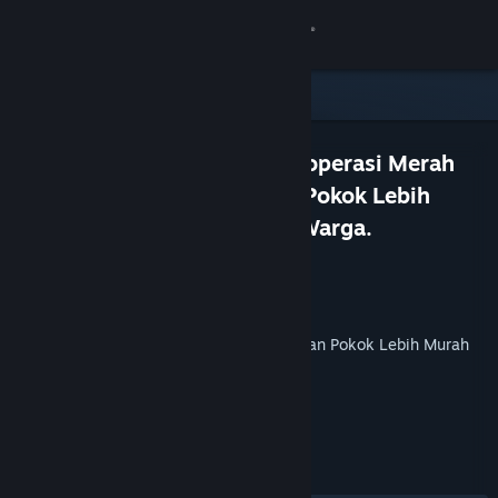
Sign in
Store
Community
JITUTOTO TOTO 4D JITU – Koperasi Merah
Putih Klaim Jual Kebutuhan Pokok Lebih
About
Murah untuk Memudahkan Warga.
Developer
jitutoto
Support
Publisher
wukong
Released
May 14, 2026
Change language
Koperasi Merah Putih Klaim Jual Kebutuhan Pokok Lebih Murah
untuk Memudahkan Warga.
Get the Steam Mobile App
TAGS
+
View desktop website
REVIEWS