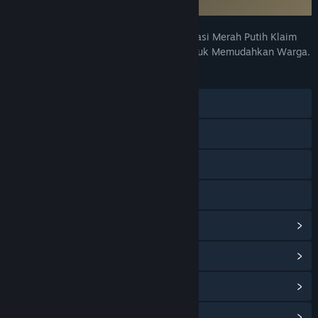
Hadiah Lotre Togel 4D 10 Juta Rupiah
JITUTOTO TOTO 4D JITU – Koperasi Merah Putih Klaim
TITLE:
Jual Kebutuhan Pokok Lebih Murah untuk Memudahkan Warga.
Togel 10 Juta
GENRE:
May 14, 2026
RELEASE DATE:
Visit the website
Discord
View health warnings
View privacy policy
View update history
Read related news
View discussions
Find Community Groups