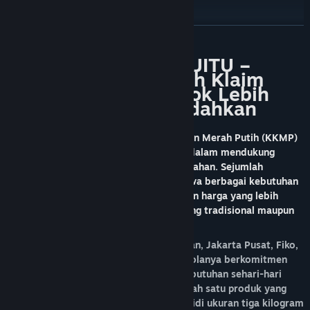
jitutoto link
jitutoto login
READ MORE
jitutoto alternatif
JITUTOTO
TOTO 4D JITU –
Koperasi Merah Putih Klaim
Jual Kebutuhan Pokok Lebih
Murah untuk Memudahkan
Warga.
JITUTOTO
- Program Koperasi Kelurahan Merah Putih (KKMP)
mulai menunjukkan peran strategisnya dalam mendukung
perekonomian masyarakat tingkat kelurahan. Sejumlah
pengurus koperasi mengungkapkan bahwa berbagai kebutuhan
pokok kini dapat diperoleh warga dengan harga yang lebih
kompetitif dibandingkan sejumlah warung tradisional maupun
jaringan ritel modern.
Pengawas KKMP Sumur Batu, Kemayoran, Jakarta Pusat, Fiko,
menjelaskan bahwa koperasi yang dikelolanya berkomitmen
membantu masyarakat memperoleh kebutuhan sehari-hari
dengan harga yang lebih terjangkau. Salah satu produk yang
menjadi perhatian adalah gas elpiji subsidi ukuran tiga kilogram