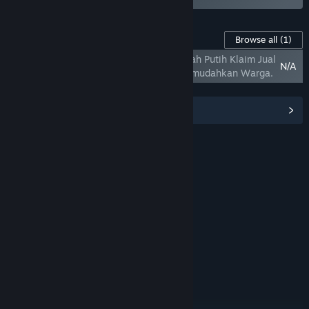
Content For jitutoto Lotre Togel
Browse all
(1)
JITUTOTO TOTO 4D JITU – Koperasi Merah Putih Klaim Jual
N/A
Kebutuhan Pokok Lebih Murah untuk Memudahkan Warga.
View Community Hub
About Lotre Togel
Keyword :
jitutoto Togel
Hadiah Togel
Togel Online
Togel 10 Juta
Nomor Togel 4D
jitutoto resmi